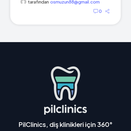
tarafından
osmuzun88@gmail.com
0
PilClinics, diş klinikleri için 360°